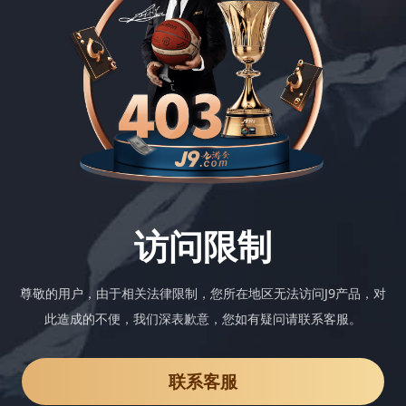
访问限制
尊敬的用户，由于相关法律限制，您所在地区无法访问J9产品，对
此造成的不便，我们深表歉意，您如有疑问请联系客服。
联系客服