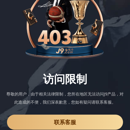
访问限制
尊敬的用户，由于相关法律限制，您所在地区无法访问J9产品，对
此造成的不便，我们深表歉意，您如有疑问请联系客服。
联系客服