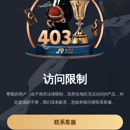
访问限制
尊敬的用户，由于相关法律限制，您所在地区无法访问J9产品，对
此造成的不便，我们深表歉意，您如有疑问请联系客服。
联系客服