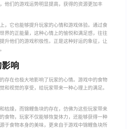
，他们的游戏运势明显提高，获得的资源更加丰
上，它也能够提升玩家的心情和游戏体验。通过食
世界的正能量，这种心情上的愉悦和满足感，往往
提升他们的游戏积极性。正是这种好运的象征，让
。
的影响
的存在也极大地影响了玩家的心情。游戏中的食物
觉和视觉的享受，给玩家带来一种心理上的满足。
和枯燥，而锦鲤鱼块的存在，仿佛为这些玩家带来
的食物，玩家不仅能够恢复体力，还能够获得一种
源于食物本身的美味，更来自于游戏中锦鲤鱼块所