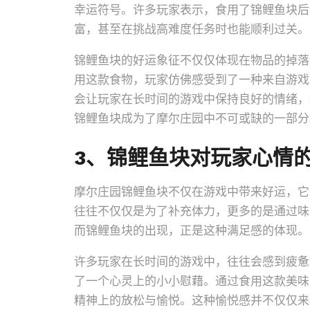
幸运符号。许多玩家表示，食用了锦鲤鱼块后
富，甚至在挑战高难度任务时也能顺利过关。
锦鲤鱼块的好运象征不仅仅体现在物品的掉落
用这款食物，玩家仿佛感受到了一种来自游戏
会让玩家在长时间的游戏中保持良好的情绪，
锦鲤鱼块成为了摩尔庄园中不可或缺的一部分
3、锦鲤鱼块对玩家心情
摩尔庄园锦鲤鱼块不仅在游戏中带来好运，它
往往不仅仅是为了补充体力，更多的是通过味
而锦鲤鱼块的出现，正是这种满足感的体现。
许多玩家在长时间的游戏中，往往会感到疲惫
了一个心灵上的小小慰藉。通过食用这款美味
精神上的放松与愉悦。这种愉悦感并不仅仅来