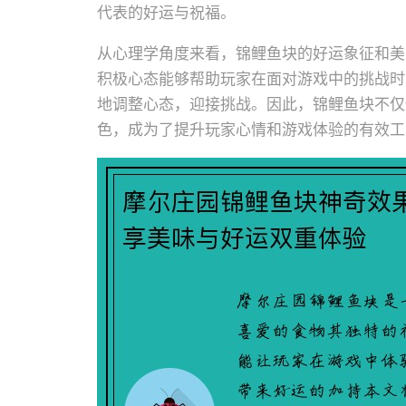
代表的好运与祝福。
从心理学角度来看，锦鲤鱼块的好运象征和美
积极心态能够帮助玩家在面对游戏中的挑战时
地调整心态，迎接挑战。因此，锦鲤鱼块不仅
色，成为了提升玩家心情和游戏体验的有效工