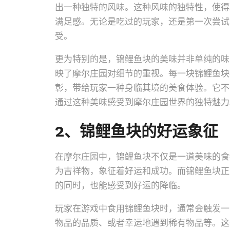
出一种独特的风味。这种风味的独特性，使得
满足感。无论是吃过的玩家，还是第一次尝试
受。
更为特别的是，锦鲤鱼块的美味并非单纯的味
映了摩尔庄园对细节的重视。每一块锦鲤鱼块
彰，带给玩家一种身临其境的美食体验。它不
通过这种美味感受到摩尔庄园世界的独特魅力
2、锦鲤鱼块的好运象征
在摩尔庄园中，锦鲤鱼块不仅是一道美味的食
为吉祥物，象征着好运和成功。而锦鲤鱼块正
的同时，也能感受到好运的降临。
玩家在游戏中食用锦鲤鱼块时，通常会触发一
物品的品质、或者幸运地遇到稀有物品等。这