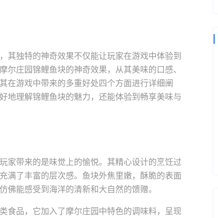
，其独特的神奇效果不仅能让玩家在游戏中体验到
摩尔庄园锦鲤鱼块的神奇效果，从其美味的口感、
其在游戏中带来的多重好处四个方面进行详细阐
好地理解锦鲤鱼块的魅力，还能体验到畅享美味与
玩家带来的是味觉上的愉悦。其精心设计的烹饪过
充满了丰富的层次感。鱼块外焦里嫩，酥脆的表面
仿佛能感受到海洋的清新和大自然的馈赠。
类食品，它加入了摩尔庄园中特色的调味料，呈现