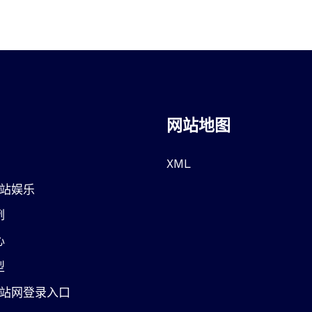
网站地图
XML
号站娱乐
例
心
型
号站网登录入口