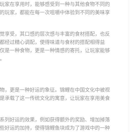
玩家在享用时，能够感受到一种与其他食物不同的
的玩家，都能在每一次咀嚼中体验到不同的美味享
觉享受，其口感的层次感与丰富的食材搭配，也反
都经过精心调配，使得味道与食材的搭配相得益
仅是一种食物，更是一种情感的寄托，让玩家能够
。
物，更是一种好运的象征。锦鲤在中国文化中被视
是承载了这一传统文化的寓意，让玩家在享用美食
系列好运的效果，例如获得额外的奖励、增加掉落
些好运的加持，使得锦鲤鱼块成为了游戏中的一种