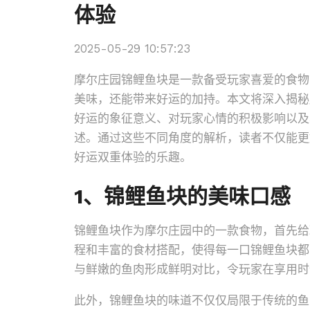
体验
2025-05-29 10:57:23
摩尔庄园锦鲤鱼块是一款备受玩家喜爱的食物
美味，还能带来好运的加持。本文将深入揭秘
好运的象征意义、对玩家心情的积极影响以及
述。通过这些不同角度的解析，读者不仅能更
好运双重体验的乐趣。
1、锦鲤鱼块的美味口感
锦鲤鱼块作为摩尔庄园中的一款食物，首先给
程和丰富的食材搭配，使得每一口锦鲤鱼块都
与鲜嫩的鱼肉形成鲜明对比，令玩家在享用时
此外，锦鲤鱼块的味道不仅仅局限于传统的鱼