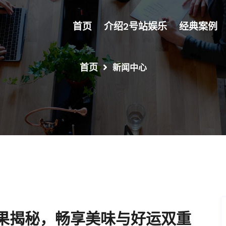
首页
介绍2号站娱乐
经典案例
首页
新闻中心
果揭秘，畅享美味与好运双重